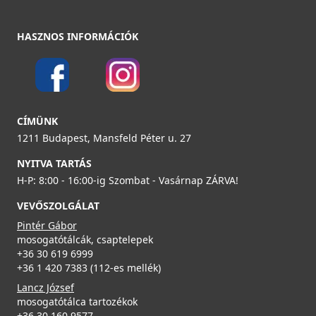
ELLECI - Csaptelep Trail matt fekete
HASZNOS INFORMÁCIÓK
MOKTRABK
89 990 Ft
ELLECI - FLOW-PRO szűrő és túlfolyó egymedencés
Részletek
mosogatókhoz - fekete
CÍMÜNK
KITWPT-F-1VSELL-BK
1211 Budapest, Mansfeld Péter u. 27
35 990 Ft
NYITVA TARTÁS
H-P: 8:00 - 16:00-ig Szombat - Vasárnap ZÁRVA!
Részletek
VEVŐSZOLGÁLAT
ELLECI - Csaptelep Club matt fekete - Kifutó termék!
Pintér Gábor
MOKCLUBK
mosogatótálcák, csaptelepek
+36 30 619 6999
+36 1 420 7383 (112-es mellék)
99 890 Ft
139 990 Ft
Lancz József
mosogatótálca tartozékok
Elleci ATH043WD Vágódeszka HPL - Barna
Részletek
+36 30 160 9577