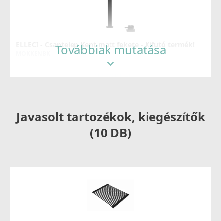
ELLECI - Csaptelep Kent matt fekete - Kifutó termék!
Továbbiak mutatása
MOKKENBK
104 890 Ft
159 990 Ft
Részletek
Javasolt tartozékok, kiegészítők
(10 DB)
ELLECI - Csaptelep Fold Matt fekete
MOKFOLBK