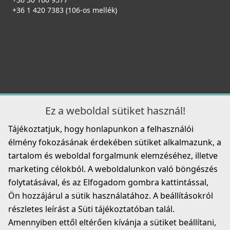
ATH043WD
+36 1 420 7383 (106-os mellék)
31 990 Ft
Részletek
ELLECI - Csaptelep Trail K99 Betonszürke
MKKTRA99
Ez a weboldal sütiket használ!
89 990 Ft
Tájékoztatjuk, hogy honlapunkon a felhasználói
ELLECI - Tárolóedény Mixology mosogatókhoz - Fekete
Részletek
élmény fokozásának érdekében sütiket alkalmazunk, a
APS250BK
tartalom és weboldal forgalmunk elemzéséhez, illetve
marketing célokból. A weboldalunkon való böngészés
23 990 Ft
folytatásával, és az Elfogadom gombra kattintással,
Részletek
Ön hozzájárul a sütik használatához. A beállításokról
részletes leírást a Süti tájékoztatóban talál.
Amennyiben ettől eltérően kívánja a sütiket beállítani,
ELLECI - Csaptelep Cloud K99 Betonszürke