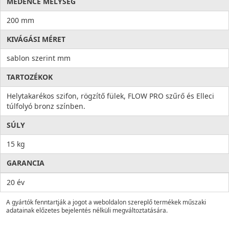
MEDENCE MÉLYSÉG
200 mm
KIVÁGÁSI MÉRET
sablon szerint mm
TARTOZÉKOK
Helytakarékos szifon, rögzítő fülek, FLOW PRO szűrő és Elleci
túlfolyó bronz színben.
SÚLY
15 kg
GARANCIA
20 év
A gyártók fenntartják a jogot a weboldalon szereplő termékek műszaki
adatainak előzetes bejelentés nélküli megváltoztatására.