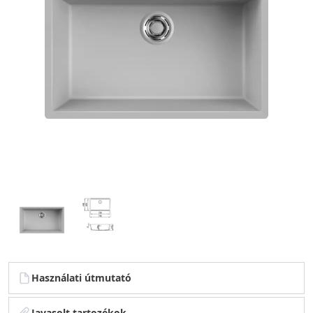
Használati útmutató
Javasolt tartozékok