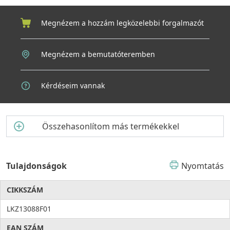
Az ELLECI Zen-F 130 egymedencés mosogató (K88 Felhőszürke)
nem csupán egy konyhai eszköz, hanem egy hosszú távra
szóló befektetés az otthon kényelmébe és harmóniájába.
Megnézem a hozzám legközelebbi forgalmazót
Válassza az ELLECI minőséget – ahol az elegancia és a
megbízhatóság találkozik a mindennapi kényelemmel.
Megnézem a bemutatóteremben
Kérdéseim vannak
Összehasonlítom más termékekkel
Tulajdonságok
Nyomtatás
CIKKSZÁM
LKZ13088F01
EAN SZÁM