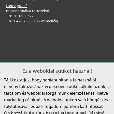
Lancz József
Részletek
mosogatótálca tartozékok
Elleci ATH043WD Vágódeszka HPL - Barna
+36 30 160 9577
ATH043WD
+36 1 420 7383 (106-os mellék)
31 990 Ft
Részletek
ELLECI - Csaptelep Cross Pure - Matt fekete
MOKCROBK
126 990 Ft
Ez a weboldal sütiket használ!
Tájékoztatjuk, hogy honlapunkon a felhasználói
Részletek
ELLECI - Tárolóedény Mixology mosogatókhoz - Fekete
élmény fokozásának érdekében sütiket alkalmazunk, a
APS250BK
tartalom és weboldal forgalmunk elemzéséhez, illetve
marketing célokból. A weboldalunkon való böngészés
23 990 Ft
folytatásával, és az Elfogadom gombra kattintással,
Részletek
Ön hozzájárul a sütik használatához. A beállításokról