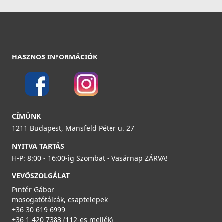
Részletek
ELLECI - Csaptelep Eclipse - Fekete
HASZNOS INFORMÁCIÓK
MOKECLBK
219 990 Ft
ELLECI - FLOW-PRO szűrő és túlfolyó egymedencés
Részletek
mosogatókhoz - fekete
CÍMÜNK
KITWPT-F-1VSELL-BK
1211 Budapest, Mansfeld Péter u. 27
35 990 Ft
NYITVA TARTÁS
H-P: 8:00 - 16:00-ig Szombat - Vasárnap ZÁRVA!
Részletek
VEVŐSZOLGÁLAT
ELLECI - Csaptelep Bahia - Fekete
Pintér Gábor
MOKBAHBK
mosogatótálcák, csaptelepek
+36 30 619 6999
+36 1 420 7383 (112-es mellék)
219 990 Ft