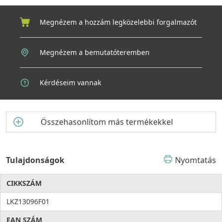
megbízhatóság találkozik a mindennapi kényelemmel.
Megnézem a hozzám legközelebbi forgalmazót
Megnézem a bemutatóteremben
Kérdéseim vannak
Összehasonlítom más termékekkel
Tulajdonságok
Nyomtatás
CIKKSZÁM
LKZ13096F01
EAN SZÁM