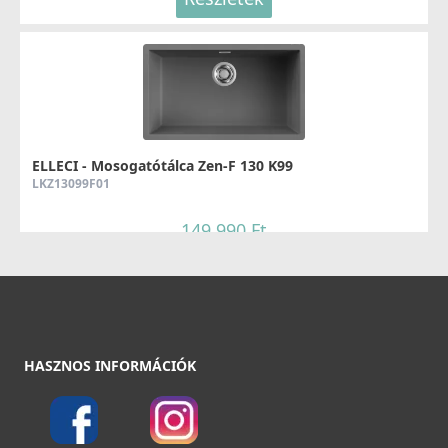
ELLECI - Csaptelep Fold arany
MOKFOLGD
289 990 Ft
Elleci ATH043WD Vágódeszka HPL - Barna
Részletek
ATH043WD
ELLECI - Mosogatótálca Zen-F 130 K99
LKZ13099F01
31 990 Ft
149 990 Ft
Részletek
Részletek
ELLECI - Csaptelep Fold Matt fekete
MOKFOLBK
HASZNOS INFORMÁCIÓK
279 990 Ft
ELLECI - Tárolóedény Mixology mosogatókhoz - Fekete
Részletek
APS250BK
ELLECI - Mosogatótálca Zen-F 130 K86