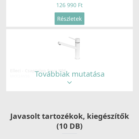
126 990 Ft
Részletek
Elleci - Csaptelep Sava K96
Továbbiak mutatása
MKKSAV96
76 990 Ft
Részletek
Javasolt tartozékok, kiegészítők
(10 DB)