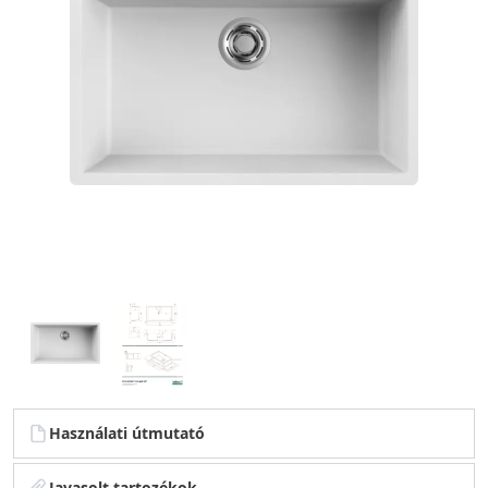
Használati útmutató
Javasolt tartozékok