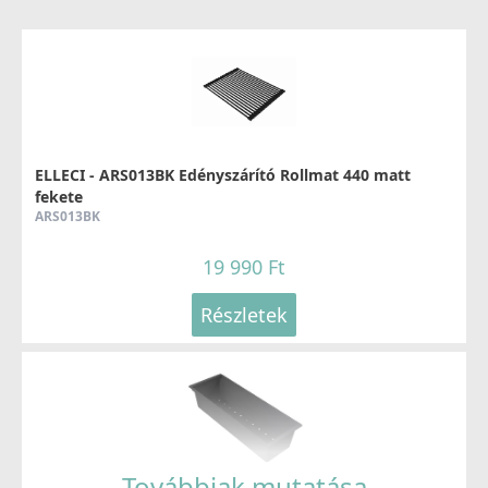
Elleci OUTLET - Csaptelep Loop arany - Kifutó termék!
MOKLOPGD
99 890 Ft
159 990 Ft
ELLECI - ARS013BK Edényszárító Rollmat 440 matt
fekete
Részletek
ARS013BK
19 990 Ft
Részletek
ELLECI - Csaptelep Trail arany
MOKTRAGD
126 990 Ft
Továbbiak mutatása