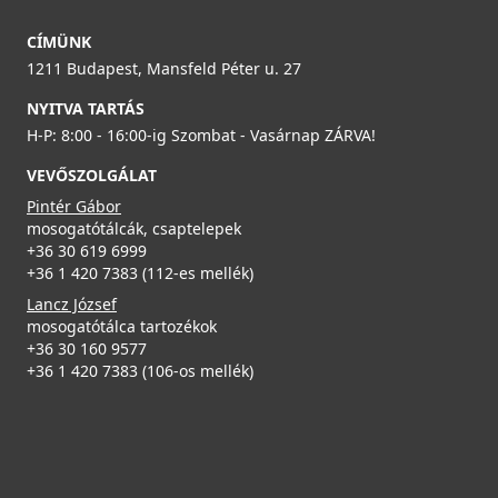
LKZ13086F01
23 990 Ft
CÍMÜNK
149 990 Ft
1211 Budapest, Mansfeld Péter u. 27
Részletek
NYITVA TARTÁS
Részletek
H-P: 8:00 - 16:00-ig Szombat - Vasárnap ZÁRVA!
ELLECI - Csaptelep Stream Plus - matt fekete
MOKSTPBK
VEVŐSZOLGÁLAT
Pintér Gábor
137 990 Ft
mosogatótálcák, csaptelepek
+36 30 619 6999
Elleci ATH043WD Vágódeszka HPL - Fekete
Részletek
+36 1 420 7383 (112-es mellék)
ATH043BK
Lancz József
mosogatótálca tartozékok
31 990 Ft
+36 30 160 9577
+36 1 420 7383 (106-os mellék)
Részletek
ELLECI - Csaptelep Stream Plus - Arany
MOKSTPGD