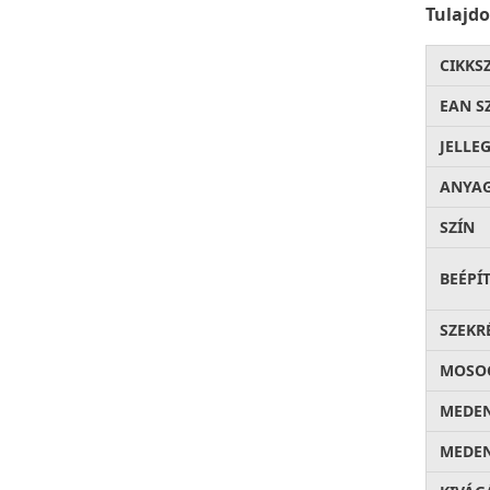
Tulajd
CIKKS
EAN S
JELLE
ANYA
SZÍN
BEÉPÍ
SZEKR
MOSOG
MEDEN
MEDEN