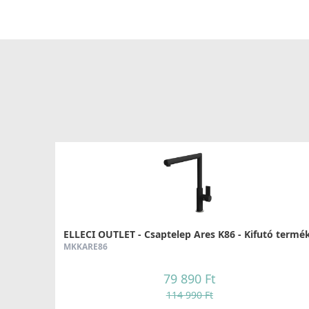
ELLECI OUTLET - Csaptelep Ares K86 - Kifutó termék
MKKARE86
79 890 Ft
114 990 Ft