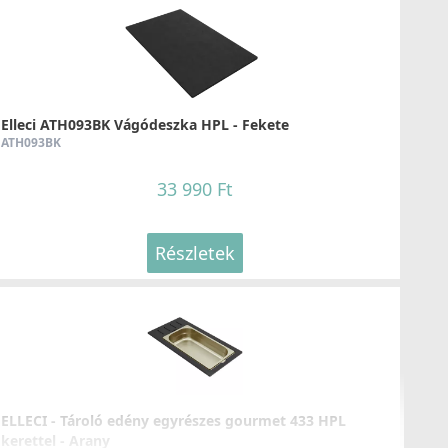
LLECI - Csaptelep Bridge K86
KKBRI86
109 990 Ft
Részletek
Elleci ATH093BK Vágódeszka HPL - Fekete
ATH093BK
33 990 Ft
Részletek
LLECI - Csaptelep Stream Plus K86
KKSTP86
119 990 Ft
Részletek
ELLECI - Tároló edény egyrészes gourmet 433 HPL
kerettel - Arany