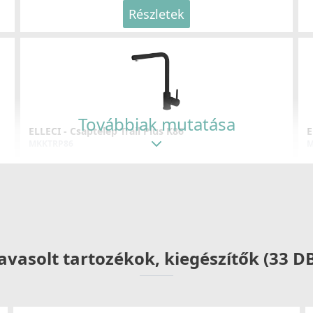
Részletek
Továbbiak mutatása
ELLECI - Csaptelep Trail Plus K86
E
MKKTRP86
M
119 990 Ft
Részletek
avasolt tartozékok, kiegészítők (33 D