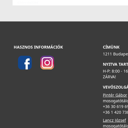
KD011065BK
55 990 Ft
Részletek
ELLECI - Csaptelep Arch - Arany
MOKARHGD
HASZNOS INFORMÁCIÓK
CÍMÜNK
269 990 Ft
1211 Budapes
NYITVA TAR
Részletek
H-P: 8:00 - 1
Elleci ATH103BK Vágódeszka HPL - Fekete
ZÁRVA!
ATH103BK
VEVŐSZOLG
29 990 Ft
Pintér Gábor
mosogatótálc
+36 30 619 6
+36 1 420 73
Részletek
ELLECI - Csaptelep Ixora K86 fekete
MKKX0186
Lancz József
mosogatótálc