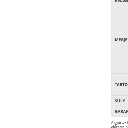
KIVÁG
MEGJE
TARTO
SÚLY
GARA
A gyártók 
előzetes b