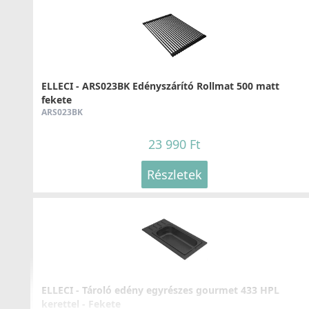
ELLECI - Csaptelep Cloud K86
MKKCLO86
99 990 Ft
Részletek
ELLECI - ARS023BK Edényszárító Rollmat 500 matt
fekete
ARS023BK
23 990 Ft
Részletek
ELLECI - Csaptelep Tourmaline pure K86
MKKTOU86
109 990 Ft
Részletek
ELLECI - Tároló edény egyrészes gourmet 433 HPL
kerettel - Fekete