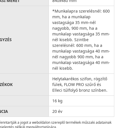
ÁSI MÉRET
840x480 mm
*Munkalapra szerelésnél: 600
mm, ha a munkalap
vastagsága 35 mm-nél
nagyobb, 900 mm, ha a
munkalap vastagsága 35 mm-
GYZÉS
nél kisebb. Szintbe
szerelésnél: 600 mm, ha a
munkalap vastagsága 40 mm-
nél nagyobb 900 mm, ha a
munkalap vastagsága 40 mm-
nél kisebb.
Helytakarékos szifon, rögzítő
ZÉKOK
fülek, FLOW PRO szűrő és
Elleci túlfolyó bronz színben.
16 kg
NCIA
20 év
fenntartják a jogot a weboldalon szereplő termékek műszaki adatainak
ejelentés nélküli megváltoztatására.