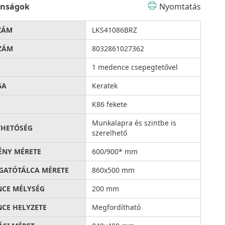
onságok
Nyomtatás
ZÁM
LKS41086BRZ
ZÁM
8032861027362
G
1 medence csepegtetővel
GA
Keratek
K86 fekete
Munkalapra és szintbe is
THETŐSÉG
szerelhető
ÉNY MÉRETE
600/900* mm
ATÓTÁLCA MÉRETE
860x500 mm
CE MÉLYSÉG
200 mm
CE HELYZETE
Megfordítható