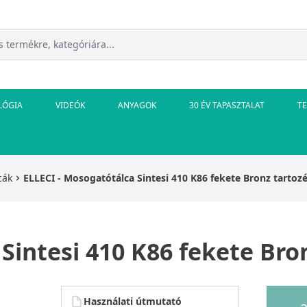
LÓGIA
VIDEÓK
ANYAGOK
30 ÉV TAPASZTALAT
T
cák
ELLECI - Mosogatótálca Sintesi 410 K86 fekete Bronz tartoz
Sintesi 410 K86 fekete Bro
Használati útmutató