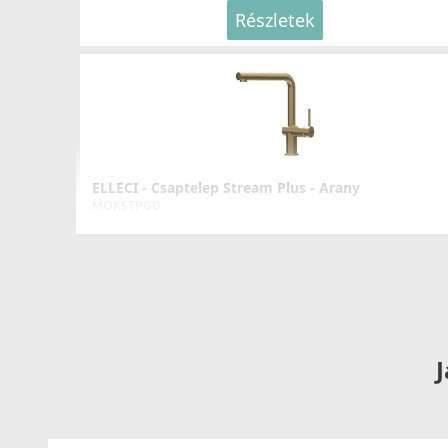
Részletek
ELLECI - Csaptelep Stream Plus - Arany
MOKSTPGD
176 990 Ft
Részletek
J