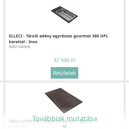
ELLECI - Csaptelep Trail K86
E
MKKTRA86
M
89 990 Ft
Részletek
ELLECI - Tároló edény egyrészes gourmet 366 HPL
kerettel - Inox
KD011065IN
37 990 Ft
Részletek
ELLECI - Csaptelep Sava Keratek K86
E
MKKSAV86
M
76 990 Ft
Részletek
Továbbiak mutatása
Elleci ATH093WD Vágódeszka HPL - Barna
ATH093WD