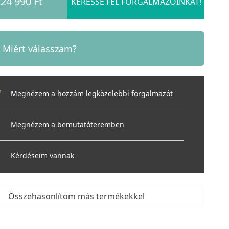
24 990 Ft
KERESSE FEL FORGALMAZÓINKAT!
Miért válasszam?
Megnézem a hozzám legközelebbi forgalmazót
Megnézem a bemutatóteremben
Kérdéseim vannak
Összehasonlítom más termékekkel