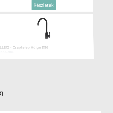
Részletek
LLECI - Csaptelep Adige K86
KKADI86
99 990 Ft
Részletek
B)