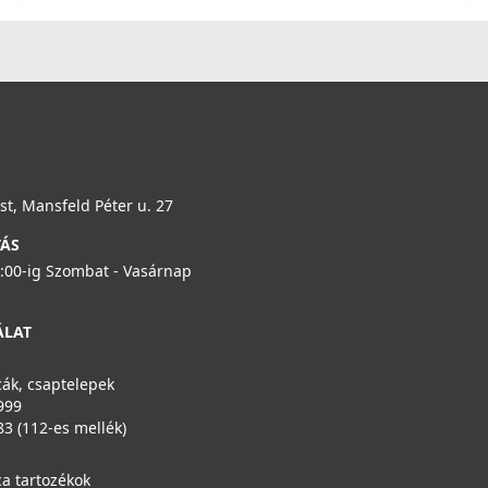
33 990 Ft
Részletek
ELLECI - Csaptelep Tourmaline Plus pure Keratek K86
E
MKKTOP86
M
119 990 Ft
t, Mansfeld Péter u. 27
TÁS
Részletek
6:00-ig Szombat - Vasárnap
Elleci ATH103WD Vágódeszka HPL - Barna
ATH103WD
ÁLAT
29 990 Ft
ák, csaptelepek
999
83 (112-es mellék)
Részletek
ELLECI - Csaptelep Reno Keratek K86
E
MKKREN86
M
a tartozékok