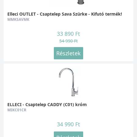
Elleci OUTLET - Csaptelep Sava Szürke - Kifutó termék!
MMKSAVMK
33 890 Ft
54 990 Ft
Részletek
ELLECI - Csaptelep CADDY (C01) króm
MIKC01CR
34 990 Ft