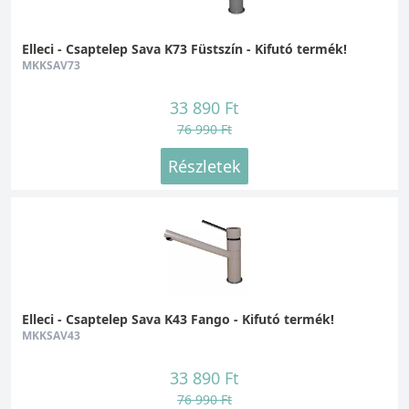
Forma és dizájn:
Magas, alacsony, ívelt,
félprofesszionális, modern, rusztikus stb.
Elleci - Csaptelep Sava K73 Füstszín - Kifutó termék!
Ezen a tulajdonságok szerinti választás
MKKSAV73
nagyban függ a konyhai környezettől és a
felhasználó egyéni ízlésétől. Ami inkább
33 890 Ft
lényeges választási szempont lehet, az a
76 990 Ft
csaptelep funkcionalitása.
Részletek
Kihúzható fejes:
A csaptelep feje kihúzható,
így a mosogató legtávolabbi sarkát is
könnyedén elérhetjük, de teljesen kihúzva
akár felmosóvizet is engedhetünk vele.
Kihúzható zuhanyfejes:
Mint az előző
esetben itt is kihúzható a csaptelep feje, amin
Elleci - Csaptelep Sava K43 Fango - Kifutó termék!
egy gombbal válthatunk a normál és zuhany
MKKSAV43
mód között. Ez a praktikus funkció elsősorban
33 890 Ft
zöldségek, gyümölcsök elöblítésére szolgál.
76 990 Ft