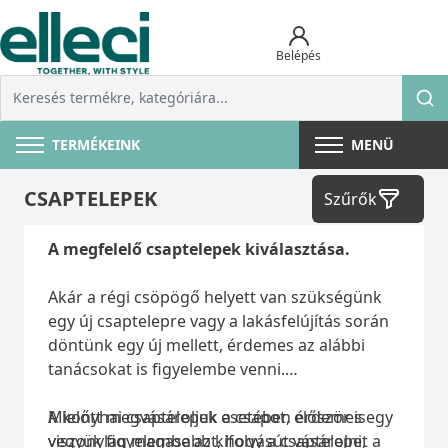
Belépés
TERMÉKEINK
MENÜ
CSAPTELEPEK
Szűrők
A megfelelő csaptelepek kiválasztása.
Akár a régi csöpögő helyett van szükségünk
egy új csaptelepre vagy a lakásfelújítás során
döntünk egy új mellett, érdemes az alábbi
tanácsokat is figyelembe venni.
Mielőtt megvásároljuk a csapot, először is
A konyhai csaptelepek esetében érdemes egy
vegyük figyelembe azt, hogy a csaptelepet a
viszonylag magasabb kifolyásút vásárolni,