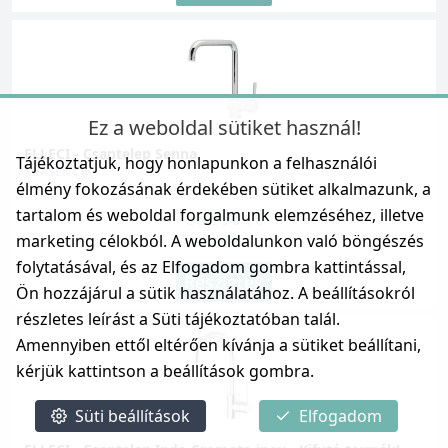
Ez a weboldal sütiket használ!
ELLECI - Csaptelep Senna
Tájékoztatjuk, hogy honlapunkon a felhasználói
MIKSENCR
élmény fokozásának érdekében sütiket alkalmazunk, a
tartalom és weboldal forgalmunk elemzéséhez, illetve
58 990 Ft
marketing célokból. A weboldalunkon való böngészés
62 990 Ft
folytatásával, és az Elfogadom gombra kattintással,
Részletek
Ön hozzájárul a sütik használatához. A beállításokról
részletes leírást a Süti tájékoztatóban talál.
Amennyiben ettől eltérően kívánja a sütiket beállítani,
kérjük kattintson a beállítások gombra.
Süti beállítások
Elfogadom