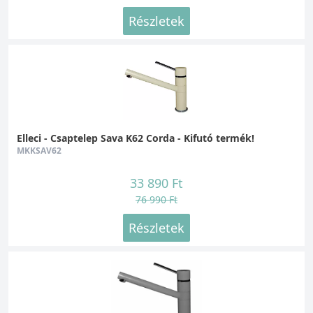
Víztisztító rendszerekhez:
Ezeket a
Részletek
csaptelepeket a különböző víztisztító
rendszerekhez lehet használni, mivel két
elosztó szeleppel rendelkeznek, amiből az
egyiket a normál vízhez, míg a másikat a
tisztított vízhez köthetjük. Ezeknél a
típusoknál léteznek kombináltak is, amiknél a
szűrő közvetlenül a csaphoz csatlakozik.
Elleci - Csaptelep Sava K62 Corda - Kifutó termék!
MKKSAV62
Félprofesszionális:
Ennél a típusnál a
rugalmas, nagy nyomású kifolyócsövet
33 890 Ft
rozsdamentes acélrugó veszi körül, és
76 990 Ft
irányítható, mozgatható kifolyócsővel
Részletek
rendelkezik. Így a csaptelep még a nagy
fazekak és serpenyők tisztítását is egyszerűvé
teszi. A mozgatható csaptelep fején lévő
gombbal válthatunk a normál és zuhany mód
között.