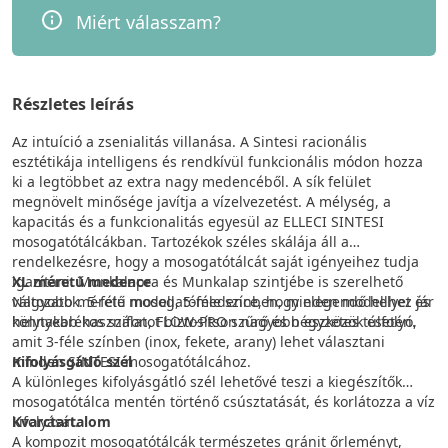
Miért válasszam?
Részletes leírás
Az intuíció a zsenialitás villanása. A Sintesi racionális
esztétikája intelligens és rendkívül funkcionális módon hozza
ki a legtöbbet az extra nagy medencéből. A sík felület
megnövelt minősége javítja a vízelvezetést. A mélység, a
kapacitás és a funkcionalitás egyesül az ELLECI SINTESI
mosogatótálcákban. Tartozékok széles skálája áll a
rendelkezésre, hogy a mosogatótálcát saját igényeihez tudja
igazítani. Munkalapra és Munkalap szintjébe is szerelhető
XL méretű medence
változatok. 5-féle modell, 5-féle színben, minden modellhez jár
Nagyobb méretű mosogatómedence, hogy elegendő helyet és
helytakarékos szifon, FLOW-PRO szűrő és négyzetes túlfolyó,
könnyebb használatot biztosítson nagyobb eszközök esetén.
amit 3-féle színben (inox, fekete, arany) lehet választani
minden SINTESI mosogatótálcához.
Kifolyásgátló szél
A különleges kifolyásgátló szél lehetővé teszi a kiegészítők
mosogatótálca mentén történő csúsztatását, és korlátozza a víz
kifolyását.
Kvarctartalom
A kompozit mosogatótálcák természetes gránit őrleményt,