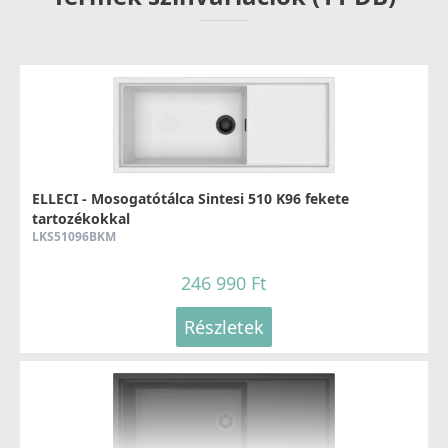
ELLECI - Csaptelep Stream Plus - Arany
MOKSTPGD
176 990 Ft
Elleci ATH093BK Vágódeszka HPL - Fekete
Részletek
ATH093BK
ELLECI - Mosogatótálca Sintesi 510 K96 fekete
33 990 Ft
tartozékokkal
LKS51096BKM
Részletek
246 990 Ft
ELLECI - Csaptelep Trail matt fekete
Részletek
MOKTRABK
89 990 Ft
Elleci ATH093WD Vágódeszka HPL - Barna
Részletek
ATH093WD