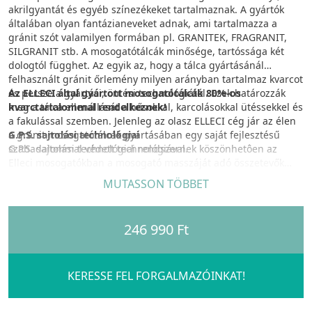
akrilgyantát és egyéb színezékeket tartalmaznak. A gyártók
általában olyan fantázianeveket adnak, ami tartalmazza a
gránit szót valamilyen formában pl. GRANITEK, FRAGRANIT,
SILGRANIT stb. A mosogatótálcák minősége, tartóssága két
dologtól függhet. Az egyik az, hogy a tálca gyártásánál
felhasznált gránit őrlemény milyen arányban tartalmaz kvarcot
és persze a gyártási, öntési technológiától. Ezek határozzák
Az ELLECI által gyártott mosogatótálcák 80%-os
meg a tálca ellenállását a hősokkal, karcolásokkal ütéssekkel és
kvarctartalommal rendelkeznek!
a fakulással szemben. Jelenleg az olasz ELLECI cég jár az élen
a gránit mosogatótálcák gyártásában egy saját fejlesztésű
G.P.S. sajtolási technológiai
szabadalommal védett technológiával.
G.P.S. sajtolási technológiai rendszernek köszönhetôen az
Elleci mosogatókban a mosogató masszáját adó összetevők
teljes körűen és egyenletesen oszlanak el. A technológia
MUTASSON TÖBBET
nemzetközi szabadalmi oltalom alatt áll (szabadalom száma: 1
415 794 B1), így kizárólagosan az Elleci alkalmazhatja. A G.P.S.
rendszer egy dinamikus prés-formát alkalmaz, amely biztosítja
246 990 Ft
a mosogató masszájában az összes alkotóelem egyenletes
eloszlását, miközben a mosogató látható előoldalán is
fenntartja az optimális arányokat.
KERESSE FEL FORGALMAZÓINKAT!
KERATEK
Kvarc, kerámia részecskék és innovatív akril keveréke. A