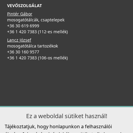
MOKECLBZ
VEVŐSZOLGÁLAT
Részletek
Pintér Gábor
229 990 Ft
mosogatótálcák, csaptelepek
+36 30 619 6999
Elleci ATH103BK Vágódeszka HPL - Fekete
Részletek
+36 1 420 7383 (112-es mellék)
ATH103BK
Lancz József
mosogatótálca tartozékok
29 990 Ft
+36 30 160 9577
ELLECI - Mosogatótálca Sintesi 510 K82 fekete
+36 1 420 7383 (106-os mellék)
Részletek
tartozékokkal
LKS51082BKM
ELLECI - Csaptelep Eclipse - Fekete
246 990 Ft
MOKECLBK
Részletek
219 990 Ft
Elleci ATH103WD Vágódeszka HPL - Barna
Részletek
Ez a weboldal sütiket használ!
ATH103WD
Tájékoztatjuk, hogy honlapunkon a felhasználói
29 990 Ft