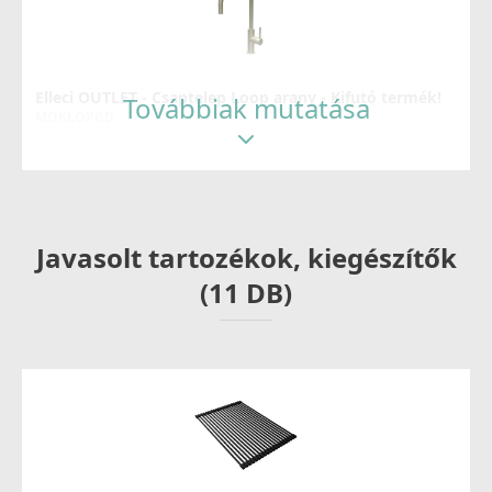
Elleci OUTLET - Csaptelep Loop arany - Kifutó termék!
Továbbiak mutatása
MOKLOPGD
99 890 Ft
159 990 Ft
Részletek
Javasolt tartozékok, kiegészítők
(11 DB)
ELLECI - Csaptelep Trail arany
MOKTRAGD