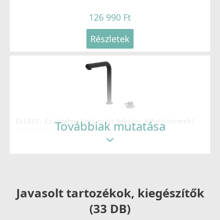
126 990 Ft
Részletek
ELLECI - Csaptelep Kent matt fekete - Kifutó termék!
Továbbiak mutatása
MOKKENBK
104 890 Ft
159 990 Ft
Részletek
Javasolt tartozékok, kiegészítők
(33 DB)