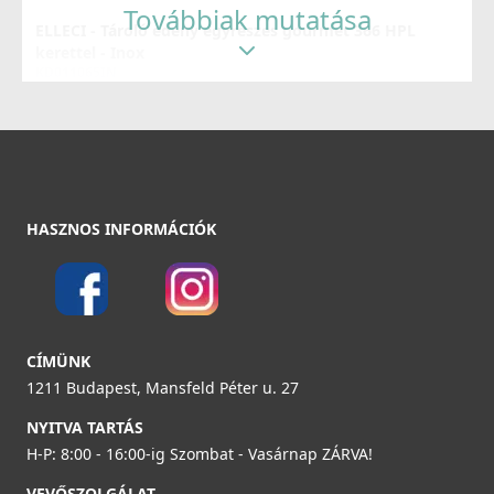
Továbbiak mutatása
ELLECI - Tároló edény egyrészes gourmet 366 HPL
Részletek
kerettel - Inox
KD011065IN
37 990 Ft
Részletek
ELLECI - Csaptelep Trail matt fekete
HASZNOS INFORMÁCIÓK
MOKTRABK
89 990 Ft
Részletek
Elleci ATH093BK Vágódeszka HPL - Fekete
CÍMÜNK
ATH093BK
1211 Budapest, Mansfeld Péter u. 27
33 990 Ft
NYITVA TARTÁS
H-P: 8:00 - 16:00-ig Szombat - Vasárnap ZÁRVA!
Részletek
VEVŐSZOLGÁLAT