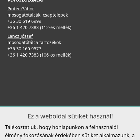
ELLECI - Csaptelep Club matt fekete - Kifutó termék!
Pintér Gábor
MOKCLUBK
mosogatótálcák, csaptelepek
+36 30 619 6999
+36 1 420 7383 (112-es mellék)
99 890 Ft
139 990 Ft
Lancz József
mosogatótálca tartozékok
ELLECI - Tároló edény egyrészes gourmet 433 HPL
Részletek
+36 30 160 9577
kerettel - Fekete
+36 1 420 7383 (106-os mellék)
KD011065BK
55 990 Ft
Részletek
ELLECI - Csaptelep Trail K99 Betonszürke
MKKTRA99
Ez a weboldal sütiket használ!
89 990 Ft
Tájékoztatjuk, hogy honlapunkon a felhasználói
Részletek
élmény fokozásának érdekében sütiket alkalmazunk, a
Elleci ATH093WD Vágódeszka HPL - Barna