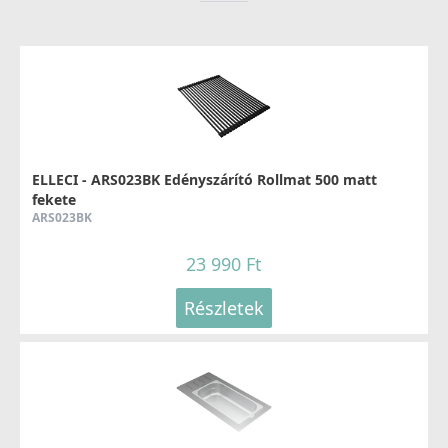
ELLECI - Csaptelep Fold Matt fekete
MOKFOLBK
279 990 Ft
ELLECI - ARS023BK Edényszárító Rollmat 500 matt
fekete
Részletek
ARS023BK
23 990 Ft
Részletek
ELLECI - Csaptelep Stream Plus - matt fekete
MOKSTPBK
137 990 Ft