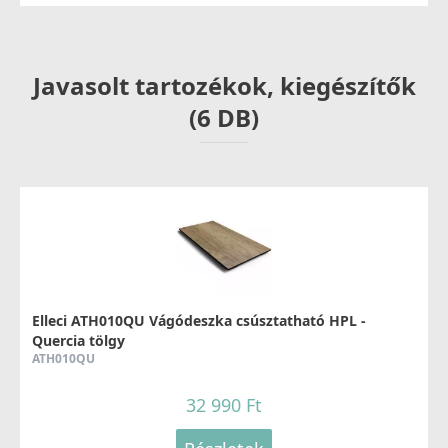
59 990 Ft
73 990 Ft
Javasolt tartozékok, kiegészítők
Részletek
(6 DB)
ELLECI - Csaptelep Venere
MIKVENCR
44 990 Ft
Elleci ATH010QU Vágódeszka csúsztatható HPL -
Quercia tölgy
48 990 Ft
ATH010QU
Részletek
32 990 Ft