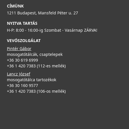
34 990 Ft
fekete
CÍMÜNK
ARS023BK
1211 Budapest, Mansfeld Péter u. 27
Részletek
23 990 Ft
NYITVA TARTÁS
H-P: 8:00 - 16:00-ig Szombat - Vasárnap ZÁRVA!
Részletek
VEVŐSZOLGÁLAT
Pintér Gábor
mosogatótálcák, csaptelepek
+36 30 619 6999
ELLECI - Csaptelep Shell Plus (C02) Króm
+36 1 420 7383 (112-es mellék)
MIKC02CR
Lancz József
mosogatótálca tartozékok
54 990 Ft
ELLECI - ARS023GR Edényszárító Rollmat 500 szürke
+36 30 160 9577
ARS023GR
+36 1 420 7383 (106-os mellék)
Részletek
23 990 Ft
Részletek