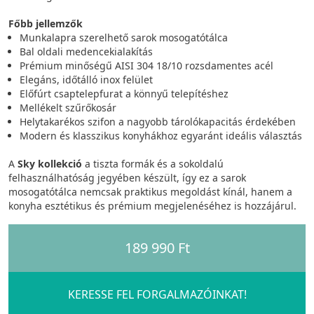
Főbb jellemzők
Munkalapra szerelhető sarok mosogatótálca
Bal oldali medencekialakítás
Prémium minőségű AISI 304 18/10 rozsdamentes acél
Elegáns, időtálló inox felület
Előfúrt csaptelepfurat a könnyű telepítéshez
Mellékelt szűrőkosár
Helytakarékos szifon a nagyobb tárolókapacitás érdekében
Modern és klasszikus konyhákhoz egyaránt ideális választás
A
Sky kollekció
a tiszta formák és a sokoldalú
felhasználhatóság jegyében készült, így ez a sarok
mosogatótálca nemcsak praktikus megoldást kínál, hanem a
konyha esztétikus és prémium megjelenéséhez is hozzájárul.
189 990 Ft
KERESSE FEL FORGALMAZÓINKAT!