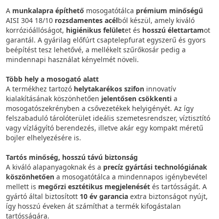
A
munkalapra építhető
mosogatótálca
prémium minőségű
AISI 304 18/10
rozsdamentes acél
ból készül, amely kiváló
korrózióállóságot,
higiénikus felület
et és
hosszú élettartam
ot
garantál. A gyárilag előfúrt csaptelepfurat egyszerű és gyors
beépítést tesz lehetővé, a mellékelt szűrőkosár pedig a
mindennapi használat kényelmét növeli.
Több hely a mosogató alatt
A termékhez tartozó
helytakarékos szifon
innovatív
kialakításának köszönhetően
jelentősen csökkenti
a
mosogatószekrényben a csővezetékek helyigényét. Az így
felszabaduló tárolóterület ideális szemetesrendszer, víztisztító
vagy vízlágyító berendezés, illetve akár egy kompakt méretű
bojler elhelyezésére is.
Tartós minőség, hosszú távú biztonság
A kiváló alapanyagoknak és a
precíz gyártási technológiának
köszönhetően
a mosogatótálca a mindennapos igénybevétel
mellett is
megőrzi
esztétikus
megjelenését
és tartósságát. A
gyártó által biztosított
10 év garancia
extra biztonságot nyújt,
így hosszú éveken át számíthat a termék kifogástalan
tartósságára.