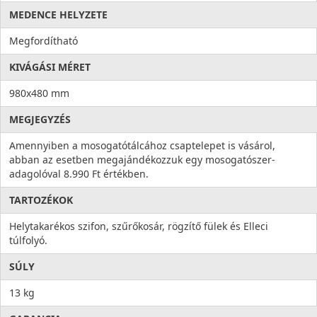
MEDENCE HELYZETE
Megfordítható
KIVÁGÁSI MÉRET
980x480 mm
MEGJEGYZÉS
Amennyiben a mosogatótálcához csaptelepet is vásárol,
abban az esetben megajándékozzuk egy mosogatószer-
adagolóval 8.990 Ft értékben.
TARTOZÉKOK
Helytakarékos szifon, szűrőkosár, rögzítő fülek és Elleci
túlfolyó.
SÚLY
13 kg