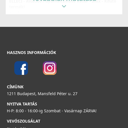
ELLECI - AVI03001 Gyümölcsmosó kosár - Inox - Kifutó
termék!
Részletek
AVI03001
34 890 Ft
51 990 Ft
Részletek
HASZNOS INFORMÁCIÓK
ELLECI - Csaptelep Senna G40
MGKSEN40
74 990 Ft
78 990 Ft
CÍMÜNK
ELLECI - ARI01300 Edényszárító Rollmat inox -
Részletek
1211 Budapest, Mansfeld Péter u. 27
Mintatermi kifutó termék!
ARI01300
NYITVA TARTÁS
H-P: 8:00 - 16:00-ig Szombat - Vasárnap ZÁRVA!
19 990 Ft
VEVŐSZOLGÁLAT
41 990 Ft