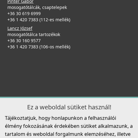
Pintér Gábor
Részletek
mosogatótálcák, csaptelepek
ELLECI - Csaptelep Cloud G40
+36 30 619 6999
MGKCLO40
+36 1 420 7383 (112-es mellék)
Lancz József
89 990 Ft
mosogatótálca tartozékok
+36 30 160 9577
Részletek
+36 1 420 7383 (106-os mellék)
ELLECI - ACI01307 Edényszárító kosár fém univerzális -
Kifutó termék!
ACI01307
29 890 Ft
39 990 Ft
ELLECI - Csaptelep Neva G40
Részletek
MGKNEV40
Ez a weboldal sütiket használ!
119 990 Ft
Tájékoztatjuk, hogy honlapunkon a felhasználói
élmény fokozásának érdekében sütiket alkalmazunk, a
Részletek
tartalom és weboldal forgalmunk elemzéséhez, illetve