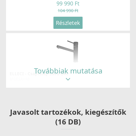
99 990 Ft
104 990 Ft
Részletek
Továbbiak mutatása
ELLECI - Csaptelep Sava G40
MGKSAV40
69 990 Ft
83 990 Ft
Javasolt tartozékok, kiegészítők
Részletek
(16 DB)