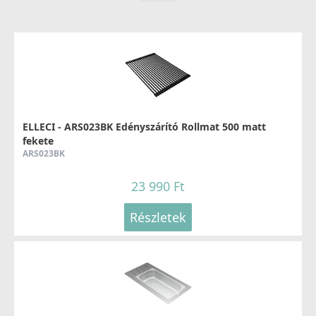
ELLECI - Csaptelep Stream Plus - matt fekete
MOKSTPBK
137 990 Ft
ELLECI - ARS023BK Edényszárító Rollmat 500 matt
Részletek
fekete
ARS023BK
23 990 Ft
Részletek
ELLECI - Csaptelep Stream Plus - Arany
MOKSTPGD
176 990 Ft