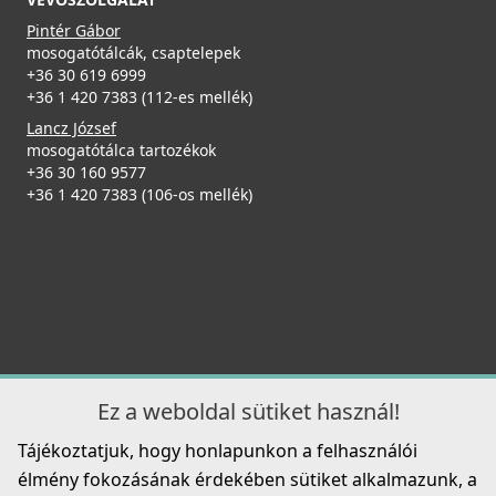
ELLECI - Csaptelep Club matt fekete - Kifutó termék!
MOKCLUBK
Pintér Gábor
mosogatótálcák, csaptelepek
+36 30 619 6999
99 890 Ft
+36 1 420 7383 (112-es mellék)
139 990 Ft
Lancz József
Részletek
mosogatótálca tartozékok
ELLECI - Tároló edény egyrészes gourmet 433 HPL
+36 30 160 9577
kerettel - Fekete
+36 1 420 7383 (106-os mellék)
KD011065BK
55 990 Ft
Részletek
ELLECI - Csaptelep Eclipse - Fekete
MOKECLBK
219 990 Ft
Ez a weboldal sütiket használ!
Tájékoztatjuk, hogy honlapunkon a felhasználói
Részletek
élmény fokozásának érdekében sütiket alkalmazunk, a
Elleci ATH093WD Vágódeszka HPL - Barna