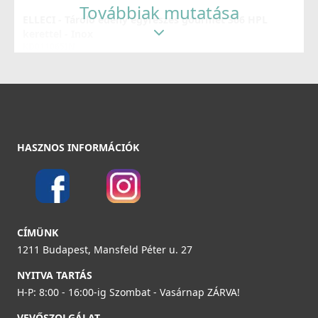
Részletek
Továbbiak mutatása
ELLECI - Tároló edény egyrészes gourmet 366 HPL
kerettel - Inox
KD011065IN
37 990 Ft
Részletek
ELLECI - Csaptelep Trail matt fekete
MOKTRABK
HASZNOS INFORMÁCIÓK
89 990 Ft
Részletek
Elleci ATH093BK Vágódeszka HPL - Fekete
CÍMÜNK
ATH093BK
1211 Budapest, Mansfeld Péter u. 27
33 990 Ft
NYITVA TARTÁS
H-P: 8:00 - 16:00-ig Szombat - Vasárnap ZÁRVA!
Részletek
VEVŐSZOLGÁLAT