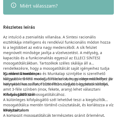
Miért válasszam?
Részletes leírás
Az intuíció a zsenialitás villanása. A Sintesi racionális
esztétikája intelligens és rendkívül funkcionális módon hozza
ki a legtöbbet az extra nagy medencéből. A sík felület
megnövelt minősége javítja a vízelvezetést. A mélység, a
kapacitás és a funkcionalitás egyesül az ELLECI SINTESI
mosogatótálcákban. Tartozékok széles skálája áll a
rendelkezésre, hogy a mosogatótálcát saját igényeihez tudja
igazítani. Munkalapra és Munkalap szintjébe is szerelhető
XL méretű medence
változatok. 5-féle modell, 5-féle színben, minden modellhez jár
Nagyobb méretű mosogatómedence, hogy elegendő helyet és
helytakarékos szifon, FLOW-PRO szűrő és négyzetes túlfolyó,
könnyebb használatot biztosítson nagyobb eszközök esetén.
amit 3-féle színben (inox, fekete, arany) lehet választani
minden SINTESI mosogatótálcához.
Kifolyásgátló szél
A különleges kifolyásgátló szél lehetővé teszi a kiegészítők
mosogatótálca mentén történő csúsztatását, és korlátozza a víz
kifolyását.
Kvarctartalom
A kompozit mosogatótálcák természetes gránit őrleményt,