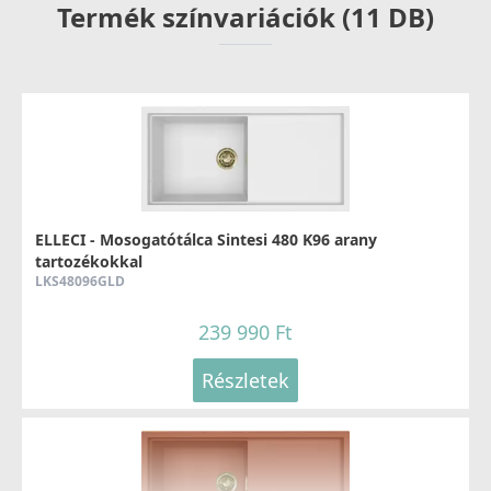
Termék színvariációk (11 DB)
Részletek
ELLECI - Csaptelep Trail Plus K86
MKKTRP86
119 990 Ft
Részletek
Elleci ATH093BK Vágódeszka HPL - Fekete
ATH093BK
ELLECI - Mosogatótálca Sintesi 480 K96 arany
tartozékokkal
33 990 Ft
LKS48096GLD
Részletek
239 990 Ft
ELLECI - Csaptelep Adige K86
Részletek
MKKADI86
99 990 Ft
Részletek