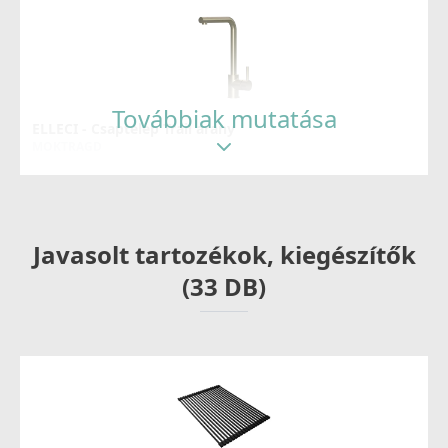
Továbbiak mutatása
ELLECI - Csaptelep Trail arany
MOKTRAGD
126 990 Ft
Részletek
Javasolt tartozékok, kiegészítők
(33 DB)
ELLECI - Csaptelep Fold arany
MOKFOLGD