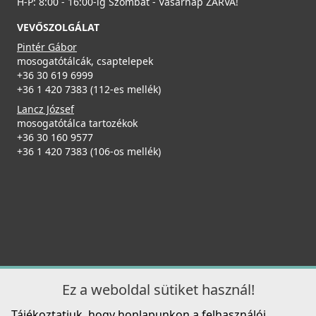
H-P: 8:00 - 16:00-ig Szombat - Vasárnap ZÁRVA!
MKKTRA86
VEVŐSZOLGÁLAT
Részletek
89 990 Ft
Pintér Gábor
mosogatótálcák, csaptelepek
Részletek
+36 30 619 6999
+36 1 420 7383 (112-es mellék)
ELLECI - Tároló edény egyrészes gourmet 433 HPL
Lancz József
kerettel - Arany
mosogatótálca tartozékok
KD011065GD
+36 30 160 9577
ELLECI - Mosogatótálca Sintesi 480 K82 arany
+36 1 420 7383 (106-os mellék)
83 990 Ft
tartozékokkal
LKS48082GLD
Részletek
ELLECI - Csaptelep Bridge K86
MKKBRI86
239 990 Ft
109 990 Ft
Részletek
Részletek
Ez a weboldal sütiket használ!
Elleci ATH103BK Vágódeszka HPL - Fekete
Tájékoztatjuk, hogy honlapunkon a felhasználói