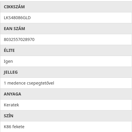
100%-os antibakteriális védelmet nyújtanak
.
CIKKSZÁM
KIVÁLÓ TISZTÍTHATÓSÁG
LKS48086GLD
Ellenáll a kávé, bor, zsír, gyümölcslé, citrom, valamint a
EAN SZÁM
fehérítôszer okozta foltoknak.
8032557028970
100%-os VÍZTASZÍTÁS
Az alkalmazott gyantának köszönhetôen. A molekurális kötések
ÉLITE
100%-osan víztaszítóvá teszik.
Igen
JELLEG
1 medence csepegtetővel
ANYAGA
Keratek
SZÍN
K86 fekete