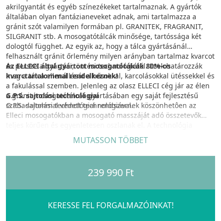
akrilgyantát és egyéb színezékeket tartalmaznak. A gyártók
általában olyan fantázianeveket adnak, ami tartalmazza a
gránit szót valamilyen formában pl. GRANITEK, FRAGRANIT,
SILGRANIT stb. A mosogatótálcák minősége, tartóssága két
dologtól függhet. Az egyik az, hogy a tálca gyártásánál
felhasznált gránit őrlemény milyen arányban tartalmaz kvarcot
és persze a gyártási, öntési technológiától. Ezek határozzák
Az ELLECI által gyártott mosogatótálcák 80%-os
meg a tálca ellenállását a hősokkal, karcolásokkal ütéssekkel és
kvarctartalommal rendelkeznek!
a fakulással szemben. Jelenleg az olasz ELLECI cég jár az élen
a gránit mosogatótálcák gyártásában egy saját fejlesztésű
G.P.S. sajtolási technológiai
szabadalommal védett technológiával.
G.P.S. sajtolási technológiai rendszernek köszönhetôen az
Elleci mosogatókban a mosogató masszáját adó összetevők
teljes körűen és egyenletesen oszlanak el. A technológia
nemzetközi szabadalmi oltalom alatt áll (szabadalom száma: 1
MUTASSON TÖBBET
415 794 B1), így kizárólagosan az Elleci alkalmazhatja. A G.P.S.
rendszer egy dinamikus prés-formát alkalmaz, amely biztosítja
a mosogató masszájában az összes alkotóelem egyenletes
239 990 Ft
eloszlását, miközben a mosogató látható előoldalán is
fenntartja az optimális arányokat.
KERATEK
KERESSE FEL FORGALMAZÓINKAT!
Kvarc, kerámia részecskék és innovatív akril keveréke. A