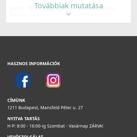
Továbbiak mutatása
ELLECI - Tároló edény egyrészes gourmet 366 HPL
Részletek
kerettel - Inox
KD011065IN
37 990 Ft
Részletek
ELLECI - Csaptelep Trail matt fekete
HASZNOS INFORMÁCIÓK
MOKTRABK
89 990 Ft
Részletek
Elleci ATH093BK Vágódeszka HPL - Fekete
CÍMÜNK
ATH093BK
1211 Budapest, Mansfeld Péter u. 27
33 990 Ft
NYITVA TARTÁS
H-P: 8:00 - 16:00-ig Szombat - Vasárnap ZÁRVA!
Részletek
VEVŐSZOLGÁLAT