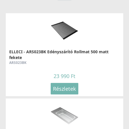
ELLECI - Csaptelep Fold Matt fekete
MOKFOLBK
279 990 Ft
ELLECI - ARS023BK Edényszárító Rollmat 500 matt
fekete
Részletek
ARS023BK
23 990 Ft
Részletek
ELLECI - Csaptelep Stream Plus - matt fekete
MOKSTPBK
137 990 Ft