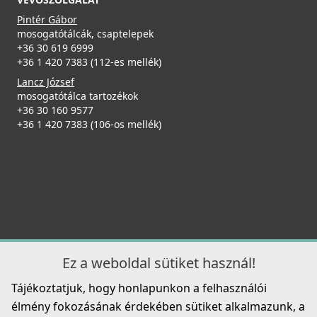
ELLECI - Csaptelep Club matt fekete - Kifutó termék!
Pintér Gábor
MOKCLUBK
mosogatótálcák, csaptelepek
+36 30 619 6999
+36 1 420 7383 (112-es mellék)
99 890 Ft
139 990 Ft
Lancz József
mosogatótálca tartozékok
ELLECI - Tároló edény egyrészes gourmet 433 HPL
Részletek
+36 30 160 9577
kerettel - Fekete
+36 1 420 7383 (106-os mellék)
KD011065BK
55 990 Ft
Részletek
ELLECI - Csaptelep Trail K99 Betonszürke
MKKTRA99
Ez a weboldal sütiket használ!
89 990 Ft
Tájékoztatjuk, hogy honlapunkon a felhasználói
Részletek
élmény fokozásának érdekében sütiket alkalmazunk, a
Elleci ATH093WD Vágódeszka HPL - Barna