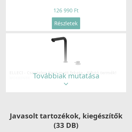
126 990 Ft
Részletek
ELLECI - Csaptelep Kent matt fekete - Kifutó termék!
Továbbiak mutatása
MOKKENBK
104 890 Ft
159 990 Ft
Részletek
Javasolt tartozékok, kiegészítők
(33 DB)