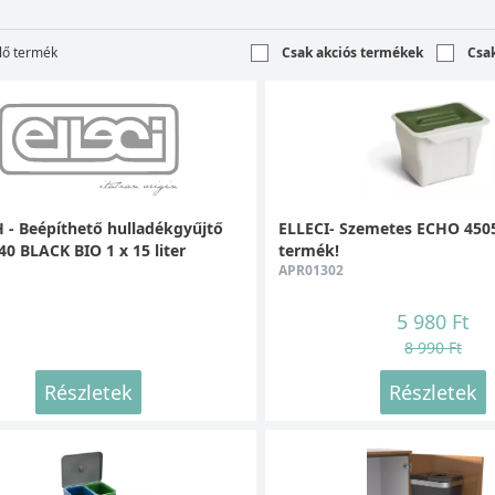
lő termék
Csak akciós termékek
Csa
- Beépíthető hulladékgyűjtő
ELLECI- Szemetes ECHO 4505
0 BLACK BIO 1 x 15 liter
termék!
APR01302
5 980 Ft
8 990 Ft
Részletek
Részletek