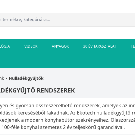
LÓGIA
VIDEÓK
ANYAGOK
30 ÉV TAPASZTALAT
T
nk
Hulladékgyűjtők
DÉKGYŰJTŐ RENDSZEREK
en és gyorsan összeszerelhető rendszerek, amelyek az inn
dások kereséséből fakadnak. Az Ekotech hulladékgyűjtő re
zkedjenek a modern konyhabútor szekrényeihez. Olaszorszá
 100-féle konyhai szemetes 2 év teljeskörű garanciával.