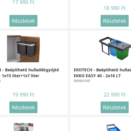
17 990 Ft
18 990 Ft
Részletek
Részletek
- Beépíthető hulladékgyűjtő
EKOTECH - Beépíthető hulla
 1x15 liter+1x7 liter
EKKO EASY 40 - 2x16 LT
2
90984100
19 990 Ft
22 990 Ft
Részletek
Részletek