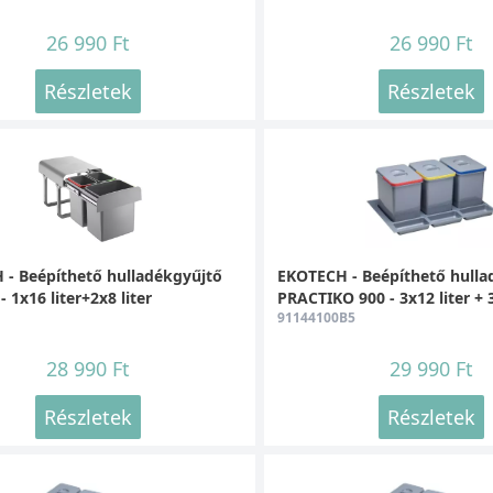
26 990 Ft
26 990 Ft
Részletek
Részletek
- Beépíthető hulladékgyűjtő
EKOTECH - Beépíthető hulla
 1x16 liter+2x8 liter
PRACTIKO 900 - 3x12 liter + 
91144100B5
28 990 Ft
29 990 Ft
Részletek
Részletek