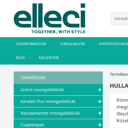
CÉGINFORMÁCIÓK
FORGALMAZÓK
GYÁRTÁSTECHNO
BLOG
KOLLEKCIÓK
Termékei
TERMÉKEINK
HULLA
Gránit mosogatótálcák
Könny
Keratek Plus mosogatótálcák
megol
Rozsdamentes mosogatótálcák
illes
Közel
Csaptelepek