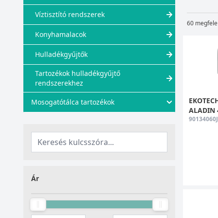
Víztisztító rendszerek
60 megfele
Konyhamalacok
Hulladékgyűjtők
Tartozékok hulladékgyűjtő
rendszerekhez
EKOTECH 
Mosogatótálca tartozékok
ALADIN 4
90134060J
Ár