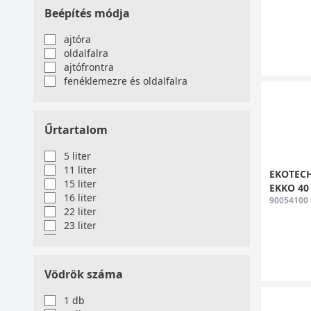
Beépítés módja
ajtóra
oldalfalra
ajtófrontra
fenéklemezre és oldalfalra
Űrtartalom
5 liter
11 liter
EKOTECH 
15 liter
EKKO 40 -
16 liter
90054100
22 liter
23 liter
27 liter
30 liter
32 liter
Vödrök száma
33 liter
34 liter
1 db
36 liter