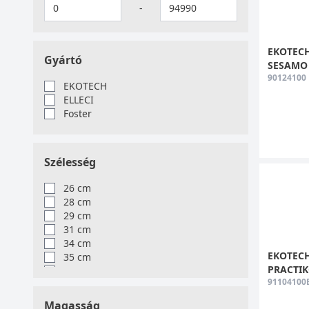
-
EKOTECH 
Gyártó
SESAMO 4
90124100
EKOTECH
ELLECI
Foster
Szélesség
26 cm
28 cm
29 cm
31 cm
34 cm
EKOTECH 
35 cm
PRACTIKO
36 cm
91104100
39 cm
41 cm
Magasság