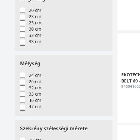
48 cm
51 cm
20 cm
54 cm
23 cm
56 cm
25 cm
71 cm
30 cm
81 cm
32 cm
111 cm
33 cm
35.5 cm
34 cm
40.5 cm
35 cm
43.5 cm
36 cm
Mélység
55.5 cm
43 cm
45 cm
EKOTECH 
24 cm
46 cm
BELT 60 -
26 cm
48 cm
94004160
32 cm
53 cm
33 cm
55 cm
46 cm
58 cm
47 cm
60 cm
48 cm
36.5 cm
49 cm
37.5 cm
50 cm
Szekrény szélességi mérete
21.5 cm
31.5 cm