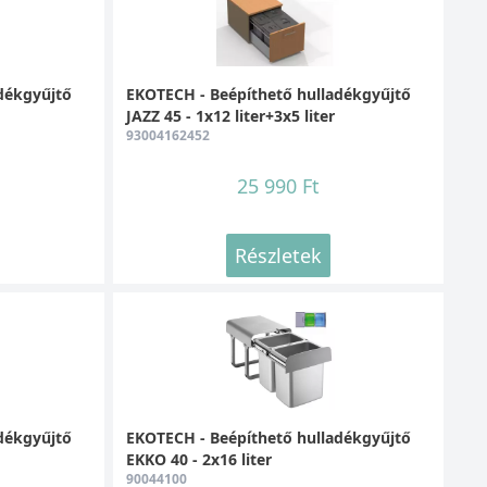
dékgyűjtő
EKOTECH - Beépíthető hulladékgyűjtő
JAZZ 45 - 1x12 liter+3x5 liter
93004162452
25 990 Ft
Részletek
dékgyűjtő
EKOTECH - Beépíthető hulladékgyűjtő
EKKO 40 - 2x16 liter
90044100