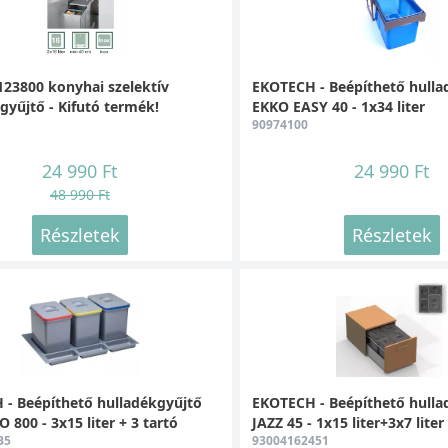
123800 konyhai szelektív
EKOTECH - Beépíthető hulla
gyűjtő - Kifutó termék!
EKKO EASY 40 - 1x34 liter
90974100
24 990 Ft
24 990 Ft
48 990 Ft
Részletek
Részletek
- Beépíthető hulladékgyűjtő
EKOTECH - Beépíthető hulla
 800 - 3x15 liter + 3 tartó
JAZZ 45 - 1x15 liter+3x7 liter
B5
93004162451