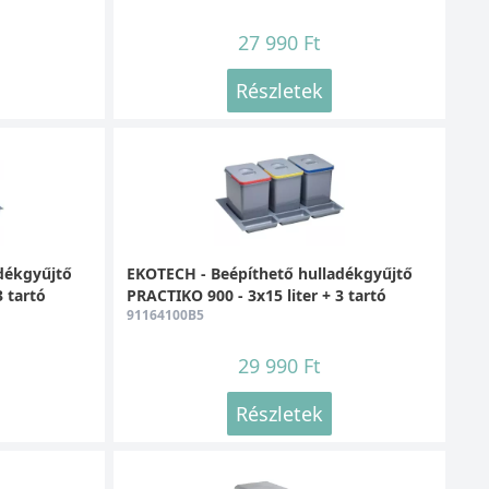
27 990 Ft
Részletek
dékgyűjtő
EKOTECH - Beépíthető hulladékgyűjtő
3 tartó
PRACTIKO 900 - 3x15 liter + 3 tartó
91164100B5
29 990 Ft
Részletek