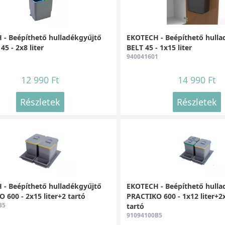
- Beépíthető hulladékgyűjtő
EKOTECH - Beépíthető hulla
5 - 2x8 liter
BELT 45 - 1x15 liter
940041601
12 990 Ft
14 990 Ft
Részletek
Részletek
- Beépíthető hulladékgyűjtő
EKOTECH - Beépíthető hulla
 600 - 2x15 liter+2 tartó
PRACTIKO 600 - 1x12 liter+2x5
B5
tartó
91094100B5