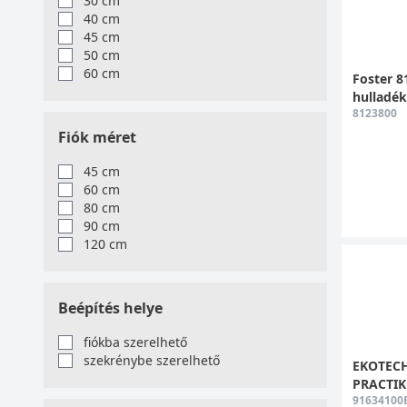
30 cm
46.5 cm
40 cm
48.5 cm
45 cm
50 cm
60 cm
Foster 8
hulladék
8123800
Fiók méret
45 cm
60 cm
80 cm
90 cm
120 cm
Beépítés helye
fiókba szerelhető
szekrénybe szerelhető
EKOTECH 
PRACTIKO
91634100