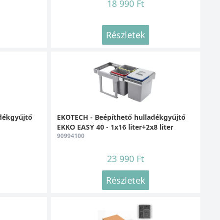
18 990 Ft
Részletek
dékgyűjtő
EKOTECH - Beépíthető hulladékgyűjtő
EKKO EASY 40 - 1x16 liter+2x8 liter
90994100
23 990 Ft
Részletek