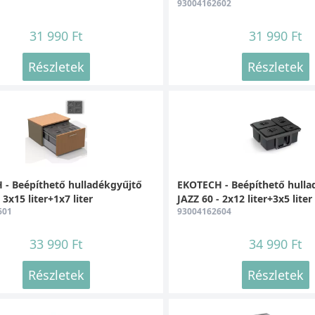
93004162602
31 990 Ft
31 990 Ft
Részletek
Részletek
- Beépíthető hulladékgyűjtő
EKOTECH - Beépíthető hulla
 3x15 liter+1x7 liter
JAZZ 60 - 2x12 liter+3x5 liter
601
93004162604
33 990 Ft
34 990 Ft
Részletek
Részletek