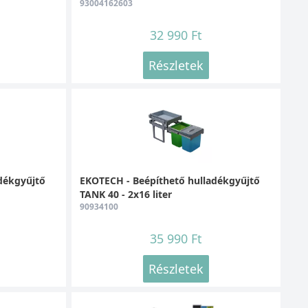
93004162603
32 990 Ft
Részletek
dékgyűjtő
EKOTECH - Beépíthető hulladékgyűjtő
TANK 40 - 2x16 liter
90934100
35 990 Ft
Részletek