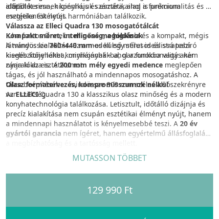
a felület sima, higiénikus és esztétikailag is prémium
időtálló.
alapot keresnek konyhájuk számára, ahol a funkcionalitás és az
megjelenést nyújt.
esztétika tökéletes harmóniában találkozik.
Válassza az Elleci Quadra 130 mosogatótálcát
Kompakt méret, intelligens megoldások
...ha fontos Önnek a
minőség, a higiénia
és a kompakt, mégis
A mindössze
látványos kialakítás. Ez a modell egy stílusos és strapabíró
760×440 mm
-es külső méret ideálissá teszi
kisebb konyhákba, minikonyhákba, garzonokba vagy akár
kiegészítője lehet konyhájának – ahol a funkcionalitás nem
nyaralókba is. A
zárja ki az esztétikumot.
200 mm mély egyedi medence
meglepően
tágas, és jól használható a mindennapos mosogatáshoz. A
tálca beépítéséhez mindössze 800 mm széles alsószekrényre
Olasz formatervezés, kompromisszumok nélkül
van szükség.
Az
ELLECI
Quadra 130 a klasszikus olasz minőség és a modern
konyhatechnológia találkozása. Letisztult, időtálló dizájnja és
precíz kialakítása nem csupán esztétikai élményt nyújt, hanem
a mindennapi használatot is kényelmesebbé teszi. A
20 év
gyártói garancia
nem ígéret, hanem egyértelmű állásfoglalás
a megbízhatóság és a tartósság mellett.
MUTASSON TÖBBET
Kiegészítők
Olyan kiegészítők legátfogóbb választéka, amelyek
segítségével minden konyha ergonómiája javítható. Az
129 990 Ft
összecsukható edényszárítóktól, a szűrőkosarakon és a
vágódeszkákon át a nyomógombos leeresztőkig.