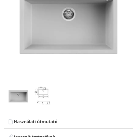
Használati útmutató
Javasolt tartozékok