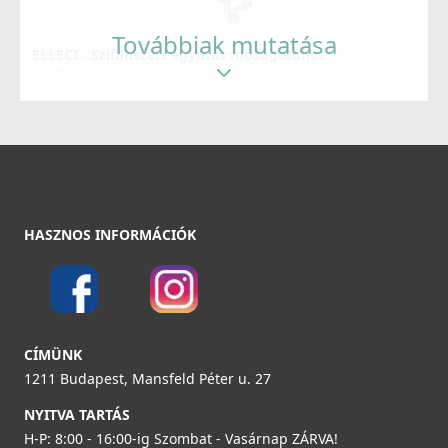
139 990 Ft
Továbbiak mutatása
ELLECI - Szifonszett egyutas mosogatóhoz
Részletek
COMPSIF1V
3 990 Ft
Részletek
ELLECI - Csaptelep Eclipse - Fekete
HASZNOS INFORMÁCIÓK
MOKECLBK
219 990 Ft
ELLECI - ACI01307 Edényszárító kosár fém univerzális -
Részletek
Kifutó termék!
CÍMÜNK
ACI01307
1211 Budapest, Mansfeld Péter u. 27
29 890 Ft
NYITVA TARTÁS
H-P: 8:00 - 16:00-ig Szombat - Vasárnap ZÁRVA!
39 990 Ft