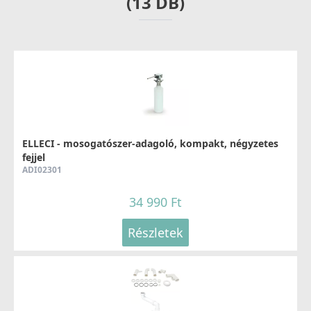
(13 DB)
ELLECI - Csaptelep Trail matt fekete
MOKTRABK
89 990 Ft
ELLECI - mosogatószer-adagoló, kompakt, négyzetes
Részletek
fejjel
ADI02301
34 990 Ft
Részletek
ELLECI - Csaptelep Club matt fekete - Kifutó termék!
MOKCLUBK
99 890 Ft