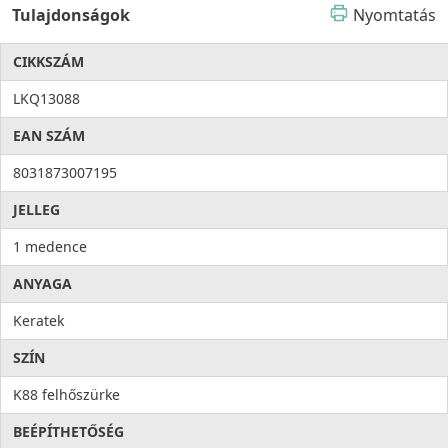
Tulajdonságok
Nyomtatás
CIKKSZÁM
LKQ13088
EAN SZÁM
8031873007195
JELLEG
1 medence
ANYAGA
Keratek
SZÍN
K88 felhőszürke
BEÉPÍTHETŐSÉG