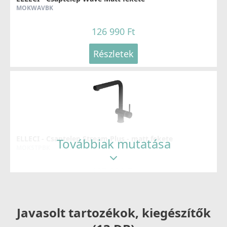
MOKWAVBK
126 990 Ft
Részletek
ELLECI - Csaptelep Stream Plus - matt fekete
Továbbiak mutatása
MOKSTPBK
137 990 Ft
Részletek
Javasolt tartozékok, kiegészítők