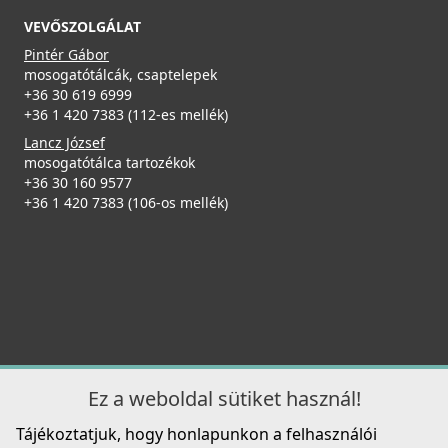
VEVŐSZOLGÁLAT
Részletek
ELLECI - Csaptelep Bahia - Fekete
Pintér Gábor
MOKBAHBK
mosogatótálcák, csaptelepek
+36 30 619 6999
+36 1 420 7383 (112-es mellék)
219 990 Ft
Lancz József
Részletek
mosogatótálca tartozékok
+36 30 160 9577
Elleci ATH040OL Vágódeszka HPL - Olmo szilfa - Kifutó
+36 1 420 7383 (106-os mellék)
termék!
ATH040OL
22 890 Ft
39 990 Ft
ELLECI - Csaptelep Cross pure matt fekete
Részletek
MOKCROBK
126 990 Ft
Ez a weboldal sütiket használ!
Tájékoztatjuk, hogy honlapunkon a felhasználói
Részletek